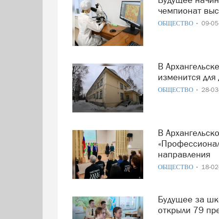
чемпионат выс
ОБЩЕСТВО
09-0
В Архангельске капитально ремонтируют детский сад: что
изменится для 
ОБЩЕСТВО
28-0
В Архангельской области стартовал чемпионат
«Профессионал
направления
ОБЩЕСТВО
18-0
Будущее за школьниками: в Архангельской области
открыли 79 пр