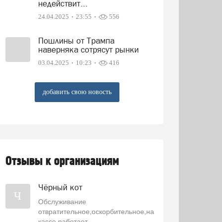
недействит...
24.04.2025
23:55
556
Пошлины от Трампа
наверняка сотрясут рынки
03.04.2025
10:23
416
добавить свою новость
Отзывы к организациям
Чёрный кот
Ч
Обслуживание
отвратительное,оскорбительное,на
кассе работает