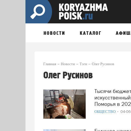
НОВОСТИ
КАТАЛОГ
АФИШ
Главная
Новости
Тэги
Олег Русинов
Олег Русинов
Тысячи бюджетных мест, новые направления и
искусственный
Поморья в 202
ОБЩЕСТВО
04-0
Будущее начинается здесь: в Архангельске стартует