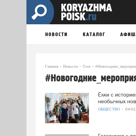
НОВОСТИ
КАТАЛОГ
АФИШ
Главная
Новости
Тэги
#Новогодние_мероприя
#Новогодние_мероприя
Ёлки с историей: в Архангельске проходит вернисаж
необычных нов
ОБЩЕСТВО
04-0
Готовимся к празднику: в Архангельске утверждена