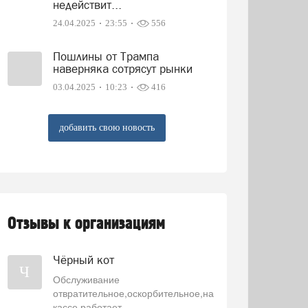
недействит...
24.04.2025
23:55
556
Пошлины от Трампа
наверняка сотрясут рынки
03.04.2025
10:23
416
добавить свою новость
Отзывы к организациям
Чёрный кот
Ч
Обслуживание
отвратительное,оскорбительное,на
кассе работает