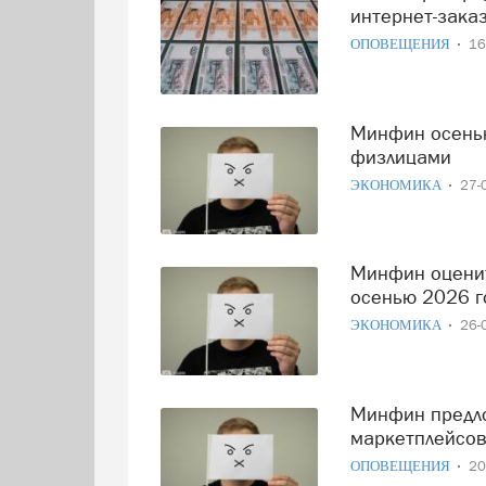
интернет-зака
ОПОВЕЩЕНИЯ
16
Минфин осенью обсудит НДС на переводы между
физлицами
ЭКОНОМИКА
27-
Минфин оценит возможность введения НДС на СБП
осенью 2026 г
ЭКОНОМИКА
26-
Минфин предложил ввести НДС на импортные товары с
маркетплейсо
ОПОВЕЩЕНИЯ
20