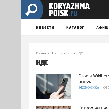
НОВОСТИ
КАТАЛОГ
АФИШ
Главная
Новости
Тэги
НДС
НДС
Ozon и Wildberries рискуют столкнуться с ростом цен на
импорт
ЭКОНОМИКА
06-
Ритейлеры предложили ввести НДС на зарубежные