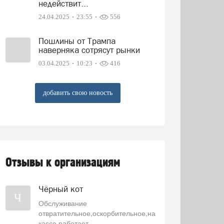
недействит...
24.04.2025
23:55
556
Пошлины от Трампа
наверняка сотрясут рынки
03.04.2025
10:23
416
добавить свою новость
Отзывы к организациям
Чёрный кот
Ч
Обслуживание
отвратительное,оскорбительное,на
кассе работает