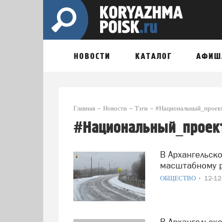
НОВОСТИ
КАТАЛОГ
АФИШ
Главная
Новости
Тэги
#Национальный_проек
#Национальный_проек
В Архангельской области начинается подготовка к
масштабному р
ОБЩЕСТВО
12-1
В Архангельской области выберут территории для