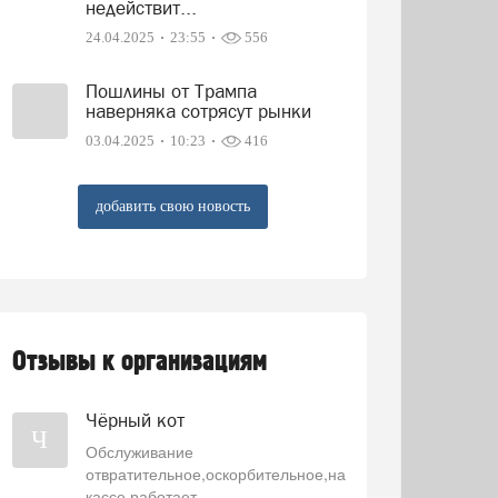
недействит...
24.04.2025
23:55
556
Пошлины от Трампа
наверняка сотрясут рынки
03.04.2025
10:23
416
добавить свою новость
Отзывы к организациям
Чёрный кот
Ч
Обслуживание
отвратительное,оскорбительное,на
кассе работает