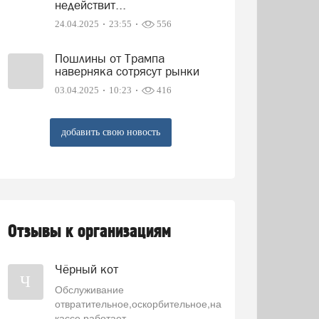
недействит...
24.04.2025
23:55
556
Пошлины от Трампа
наверняка сотрясут рынки
03.04.2025
10:23
416
добавить свою новость
Отзывы к организациям
Чёрный кот
Ч
Обслуживание
отвратительное,оскорбительное,на
кассе работает