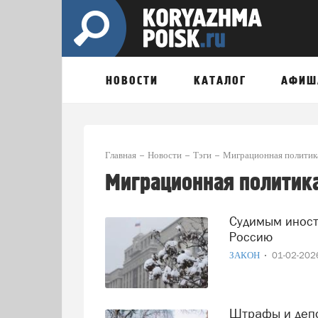
НОВОСТИ
КАТАЛОГ
АФИШ
Главная
Новости
Тэги
Миграционная политик
Миграционная политик
Судимым иностранцам хотят навсегда закрыть въезд в
Россию
ЗАКОН
01-02-20
Штрафы и депортация: какие меры готовят для