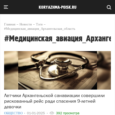
KORYAZHMA-POISK.RU
Главная
Новости
Тэги
#Медицинская_авиация_Архангельская_область
#Медицинская_авиация_Архангел
Летчики Архангельской санавиации совершили
рискованный рейс ради спасения 9-летней
девочки
ОБЩЕСТВО
01-01-2025
392 просмотра