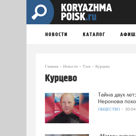
НОВОСТИ
КАТАЛОГ
АФИШ
Главная
Новости
Тэги
Курцево
Курцево
Тайна двух лет: Жителя Архангельской области Сергея
Неронова похо
ОБЩЕСТВО
30-0
«Мамин супчик»: как волонтеры из Котласа согревают