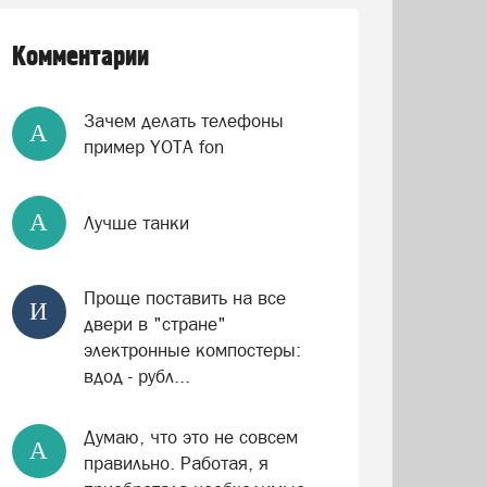
Комментарии
Зачем делать телефоны
А
пример YOTA fon
А
Лучше танки
Проще поставить на все
И
двери в "стране"
электронные компостеры:
вдод - рубл...
Думаю, что это не совсем
А
правильно. Работая, я