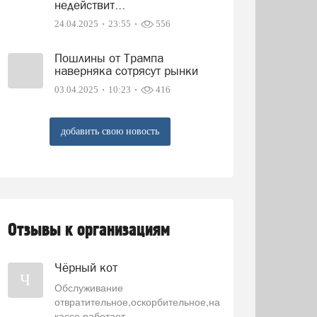
недействит...
24.04.2025
23:55
556
Пошлины от Трампа
наверняка сотрясут рынки
03.04.2025
10:23
416
добавить свою новость
Отзывы к организациям
Чёрный кот
Ч
Обслуживание
отвратительное,оскорбительное,на
кассе работает