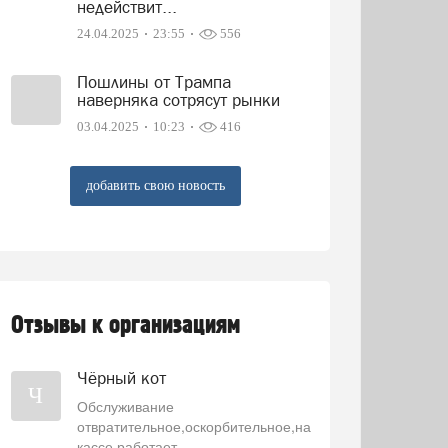
недействит...
24.04.2025
23:55
556
Пошлины от Трампа
наверняка сотрясут рынки
03.04.2025
10:23
416
добавить свою новость
Отзывы к организациям
Чёрный кот
Ч
Обслуживание
отвратительное,оскорбительное,на
кассе работает