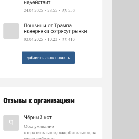
недействит...
24.04.2025
23:55
556
Пошлины от Трампа
наверняка сотрясут рынки
03.04.2025
10:23
416
добавить свою новость
Отзывы к организациям
Чёрный кот
Ч
Обслуживание
отвратительное,оскорбительное,на
кассе работает