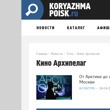
НОВОСТИ
КАТАЛОГ
АФИШ
Главная
Новости
Тэги
Кино Архипелаг
Кино Архипелаг
От Арктики до столицы: фильмы Arctic Open покажут в
Москве
КУЛЬТУРА
16-04-