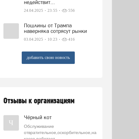
недействит...
24.04.2025
23:55
556
Пошлины от Трампа
наверняка сотрясут рынки
03.04.2025
10:23
416
добавить свою новость
Отзывы к организациям
Чёрный кот
Ч
Обслуживание
отвратительное,оскорбительное,на
кассе работает