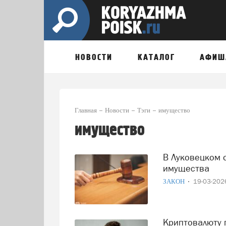
НОВОСТИ
КАТАЛОГ
АФИШ
Главная
Новости
Тэги
имущество
имущество
В Луковецком осудили женщину за поджог чужого
имущества
ЗАКОН
19-03-20
Криптовалюту