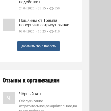
недействит...
24.04.2025
23:55
556
Пошлины от Трампа
наверняка сотрясут рынки
03.04.2025
10:23
416
добавить свою новость
Отзывы к организациям
Чёрный кот
Ч
Обслуживание
отвратительное,оскорбительное,на
кассе работает