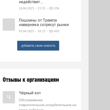
недействит...
24.04.2025
23:55
556
Пошлины от Трампа
наверняка сотрясут рынки
03.04.2025
10:23
416
добавить свою новость
Отзывы к организациям
Чёрный кот
Ч
Обслуживание
отвратительное,оскорбительное,на
кассе работает