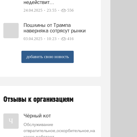
недействит...
24.04.2025
23:55
556
Пошлины от Трампа
наверняка сотрясут рынки
03.04.2025
10:23
416
добавить свою новость
Отзывы к организациям
Чёрный кот
Ч
Обслуживание
отвратительное,оскорбительное,на
кассе работает