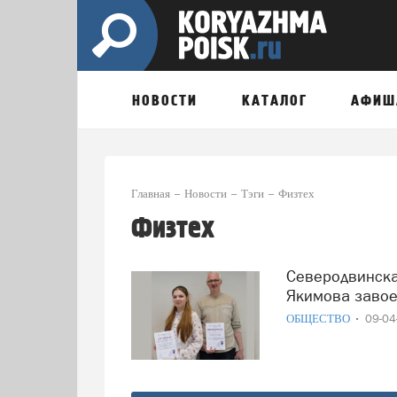
НОВОСТИ
КАТАЛОГ
АФИШ
Главная
Новости
Тэги
Физтех
Физтех
Северодвинская школьница покорила науку: Василиса
Якимова завое
ОБЩЕСТВО
09-0