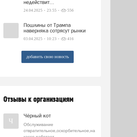
недействит...
24.04.2025
23:55
556
Пошлины от Трампа
наверняка сотрясут рынки
03.04.2025
10:23
416
добавить свою новость
Отзывы к организациям
Чёрный кот
Ч
Обслуживание
отвратительное,оскорбительное,на
кассе работает