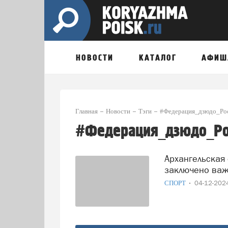
НОВОСТИ
КАТАЛОГ
АФИШ
Главная
Новости
Тэги
#Федерация_дзюдо_Ро
#Федерация_дзюдо_Ро
Архангельская область усиливает позиции дзюдо:
заключено ва
СПОРТ
04-12-20