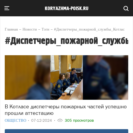
KORYAZHMA-POISK.RU
Главная
Новости
Тэги
#Диспетчеры_пожарной_службы_Котлас
#Диспетчеры_пожарной_службы
В Котласе диспетчеры пожарных частей успешно
прошли аттестацию
ОБЩЕСТВО
07-12-2024
305 просмотров