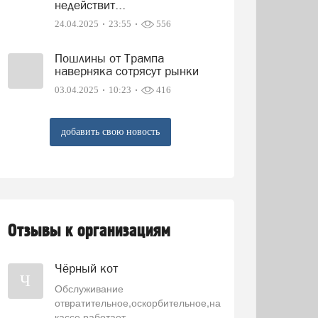
недействит...
24.04.2025
23:55
556
Пошлины от Трампа
наверняка сотрясут рынки
03.04.2025
10:23
416
добавить свою новость
Отзывы к организациям
Чёрный кот
Ч
Обслуживание
отвратительное,оскорбительное,на
кассе работает