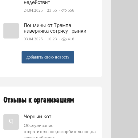
недействит...
24.04.2025
23:55
556
Пошлины от Трампа
наверняка сотрясут рынки
03.04.2025
10:23
416
добавить свою новость
Отзывы к организациям
Чёрный кот
Ч
Обслуживание
отвратительное,оскорбительное,на
кассе работает