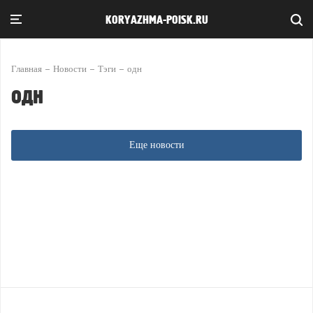
KORYAZHMA-POISK.RU
Главная
Новости
Тэги
одн
одн
Еще новости