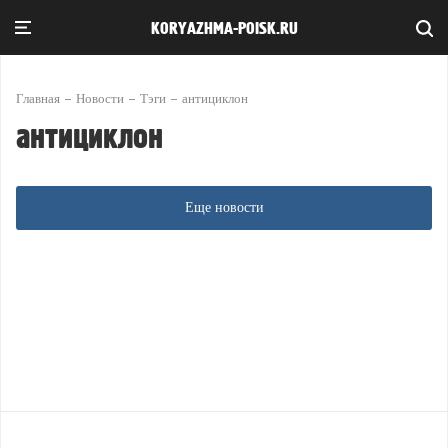
KORYAZHMA-POISK.RU
Главная
Новости
Тэги
антициклон
антициклон
Еще новости