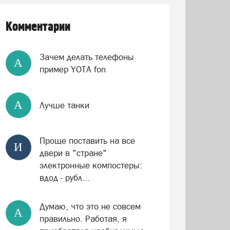
Комментарии
Зачем делать телефоны
А
пример YOTA fon
А
Лучше танки
Проще поставить на все
И
двери в "стране"
электронные компостеры:
вдод - рубл...
Думаю, что это не совсем
А
правильно. Работая, я