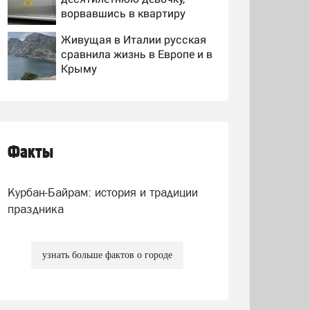
ворвавшись в квартиру
Живущая в Италии русская
сравнила жизнь в Европе и в
Крыму
В Киеве заявили о провале
американской операции
«Убей лучника» против
России
Факты
Как живут дети, которых
родители назвали
диковинными именами?
Курбан-Байрам: история и традиции
праздника
узнать больше фактов о городе