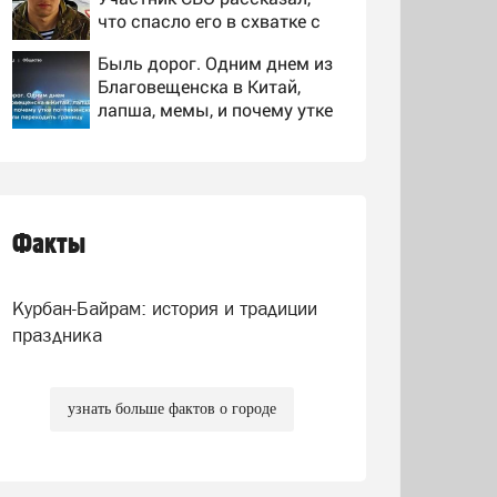
что спасло его в схватке с
медведем
Быль дорог. Одним днем из
Благовещенска в Китай,
лапша, мемы, и почему утке
по-пекински запретили
Бледный огонь: вспоминаем
переходить границу
группу «25/17» — великую и
(часто) ужасную
Факты
Друг Усольцевых рассказал
о тайной семье бизнесмена
Курбан-Байрам: история и традиции
праздника
узнать больше фактов о городе