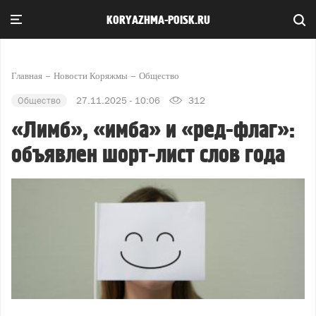
KORYAZHMA-POISK.RU
Главная
Новости Коряжмы
Общество
Общество
27.11.2025 - 10:06
312
«Лимб», «имба» и «ред-флаг»:
объявлен шорт-лист слов года