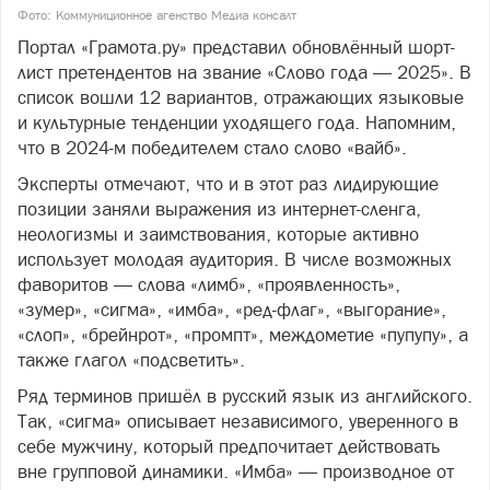
Фото: Коммуниционное агенство Медиа консалт
Портал «Грамота.ру» представил обновлённый шорт-
лист претендентов на звание «Слово года — 2025». В
список вошли 12 вариантов, отражающих языковые
и культурные тенденции уходящего года. Напомним,
что в 2024-м победителем стало слово «вайб».
Эксперты отмечают, что и в этот раз лидирующие
позиции заняли выражения из интернет-сленга,
неологизмы и заимствования, которые активно
использует молодая аудитория. В числе возможных
фаворитов — слова «лимб», «проявленность»,
«зумер», «сигма», «имба», «ред-флаг», «выгорание»,
«слоп», «брейнрот», «промпт», междометие «пупупу», а
также глагол «подсветить».
Ряд терминов пришёл в русский язык из английского.
Так, «сигма» описывает независимого, уверенного в
себе мужчину, который предпочитает действовать
вне групповой динамики. «Имба» — производное от