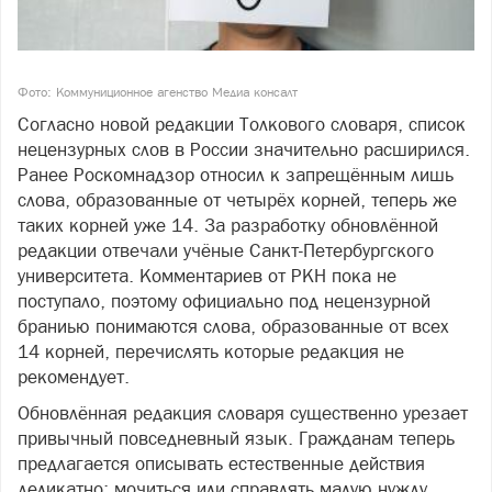
Фото: Коммуниционное агенство Медиа консалт
Согласно новой редакции Толкового словаря, список
нецензурных слов в России значительно расширился.
Ранее Роскомнадзор относил к запрещённым лишь
слова, образованные от четырёх корней, теперь же
таких корней уже 14. За разработку обновлённой
редакции отвечали учёные Санкт-Петербургского
университета. Комментариев от РКН пока не
поступало, поэтому официально под нецензурной
браниью понимаются слова, образованные от всех
14 корней, перечислять которые редакция не
рекомендует.
Обновлённая редакция словаря существенно урезает
привычный повседневный язык. Гражданам теперь
предлагается описывать естественные действия
деликатно: мочиться или справлять малую нужду,