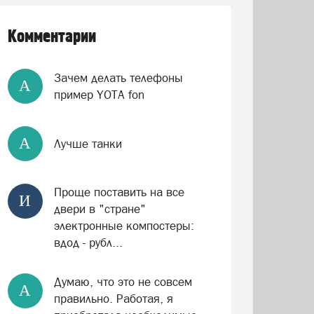
Комментарии
Зачем делать телефоны
А
пример YOTA fon
А
Лучше танки
Проще поставить на все
И
двери в "стране"
электронные компостеры:
вдод - рубл...
Думаю, что это не совсем
А
правильно. Работая, я