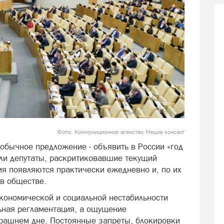
Фото: Коммуниционное агенство Медиа консалт
обычное предложение - объявить в России «год
или депутаты, раскритиковавшие текущий
ия появляются практически ежедневно и, по их
в обществе.
экономической и социальной нестабильности
ьная регламентация, а ощущение
трашнем дне. Постоянные запреты, блокировки