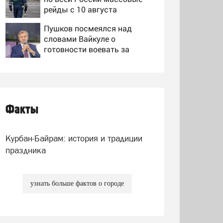
рейды с 10 августа
Пушков посмеялся над
словами Вайкуле о
готовности воевать за
Латвию
Уроки вторжения ВСУ в
Курскую область: как
горькие события два года
назад навсегда изменили
Факты
Дмитриев пошутил о
российскую армию
причине массового наплыва
мигрантов в Европу -
Курбан-Байрам: история и традиции
Новости на Вести.ru
праздника
узнать больше фактов о городе