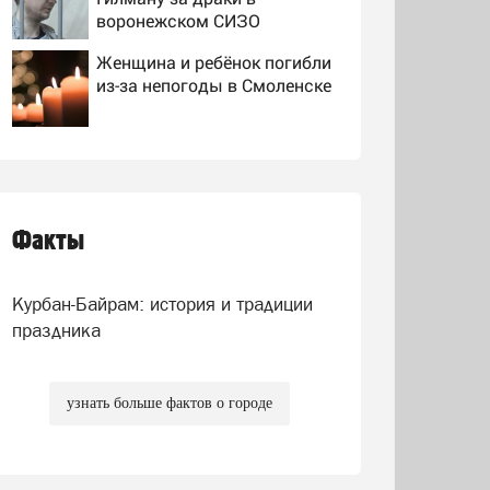
воронежском СИЗО
потребовали ужесточить -
Женщина и ребёнок погибли
Новости на Вести.ru
из-за непогоды в Смоленске
Атаки БПЛА по регионам
России, последние новости
на 7 августа 2026:
последствия, атаки на
Факты
Сергей Миронов призвал
склады Wildberries,
снять "Яблоко" с выборов -
состояние пострадавших
Новости на Вести.ru
Курбан-Байрам: история и традиции
праздника
узнать больше фактов о городе