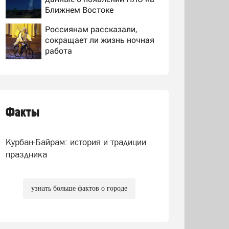
Ближнем Востоке
Россиянам рассказали,
сокращает ли жизнь ночная
работа
Европа не знает, что делать
с миром на Украине:
остановка боев грозит для
нее хаосом
Факты
"Огромный ущерб": в Киеве
пришли в ужас после ударов
ВС России
Курбан-Байрам: история и традиции
праздника
узнать больше фактов о городе