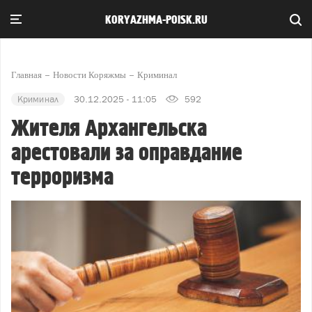
KORYAZHMA-POISK.RU
Главная
Новости Коряжмы
Криминал
Криминал
30.12.2025 - 11:05
592
Жителя Архангельска
арестовали за оправдание
терроризма