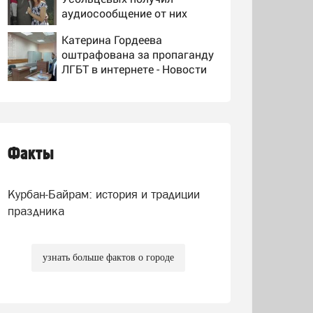
аудиосообщение от них
Катерина Гордеева
оштрафована за пропаганду
ЛГБТ в интернете - Новости
на Вести.ru
Редакция «России-24»
обратилась в СКР из-за
травли съемочной группы
«Колобка»
Факты
Хыянәт җиле исте
Курбан-Байрам: история и традиции
праздника
узнать больше фактов о городе