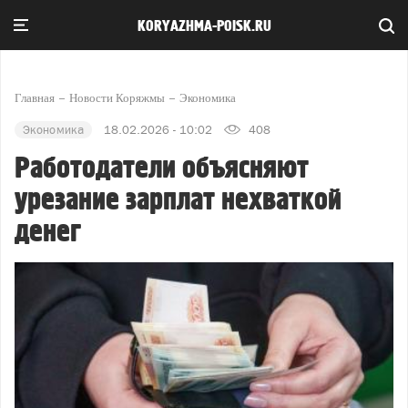
KORYAZHMA-POISK.RU
Главная
Новости Коряжмы
Экономика
Экономика
18.02.2026 - 10:02
408
Работодатели объясняют
урезание зарплат нехваткой
денег