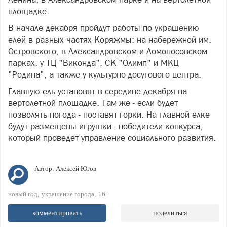
площадке.
В начале декабря
пр
ойдут работы по украшению
елей в разных частях Коряжмы: на набережной им.
Островского, в Александровском и Ломоносовском
парках, у ТЦ "
Виконда
", СК "Олимп" и МКЦ
"Родина", а также у культурно-
досугового
центра.
Главную ель установят в середине декабря на
вертолетной площадке. Там же - если будет
позволять погода - поставят горки. На главной елке
будут размещены игрушки - победители конкурса,
который
пр
оведет у
пр
авление социального развития.
Автор:
Алексей Югов
новый год
украшение города
16+
комментировать
поделиться