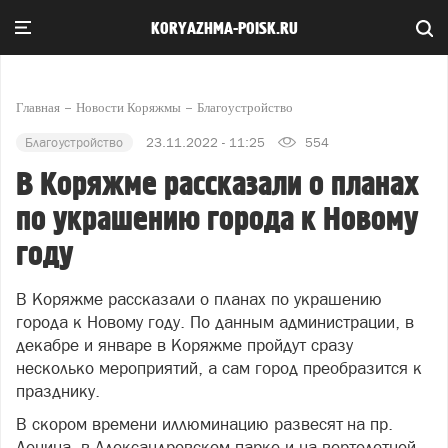
KORYAZHMA-POISK.RU
Главная
Новости Коряжмы
Благоустройство
Благоустройство
23.11.2022 - 11:25
554
В Коряжме рассказали о планах
по украшению города к Новому
году
В Коряжме рассказали о планах по украшению
города к Новому году. По данным администрации, в
декабре и январе в Коряжме
пр
ойдут сразу
несколько меро
пр
иятий, а сам город
пр
еобразится к
пр
азднику.
В скором времени иллюминацию развесят на
пр
.
Ленина, в Александровском парке и на вертолетной