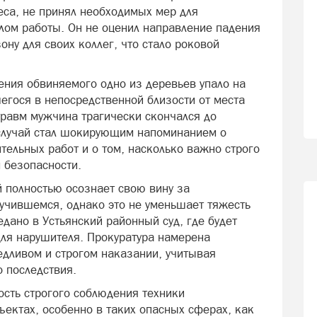
са, не принял необходимых мер для
лом работы. Он не оценил направление падения
ону для своих коллег, что стало роковой
ения обвиняемого одно из деревьев упало на
егося в непосредственной близости от места
травм мужчина трагически скончался до
случай стал шокирующим напоминанием о
тельных работ и о том, насколько важно строго
 безопасности.
й полностью осознает свою вину за
учившемся, однако это не уменьшает тяжесть
едано в Устьянский районный суд, где будет
для нарушителя. Прокуратура намерена
едливом и строгом наказании, учитывая
 последствия.
сть строгого соблюдения техники
ъектах, особенно в таких опасных сферах, как