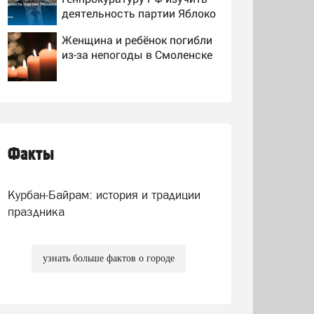
деятельность партии Яблоко
Женщина и ребёнок погибли
из-за непогоды в Смоленске
МИД России назвал условие
для начала переговоров о
мире с Украиной
Факты
Сергей Миронов призвал
снять "Яблоко" с выборов -
Новости на Вести.ru
Курбан-Байрам: история и традиции
праздника
узнать больше фактов о городе