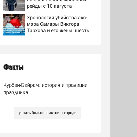
рейды с 10 августа
Хронология убийства экс-
мэра Самары Виктора
Тархова и его жены: шесть
шокирующих фактов, новые
"Убил профессора страх":
подробности
Кто на самом деле виноват
в смерти ученого Зезина,
остановившего мальчишек
Факты
По факту гибели ребенка на
на поле с горохом
пожаре в Кызыл-Таше
возбуждено уголовное дело
Курбан-Байрам: история и традиции
праздника
узнать больше фактов о городе