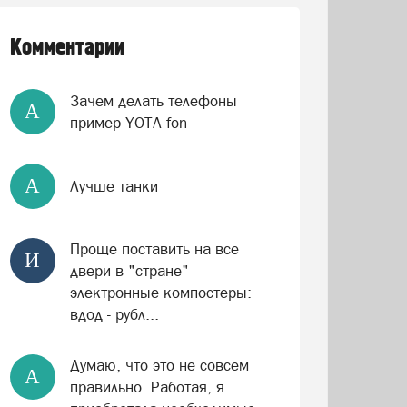
Комментарии
Зачем делать телефоны
А
пример YOTA fon
А
Лучше танки
Проще поставить на все
И
двери в "стране"
электронные компостеры:
вдод - рубл...
Думаю, что это не совсем
А
правильно. Работая, я