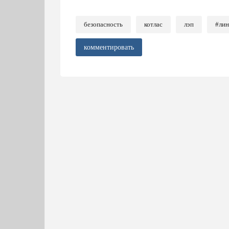
безопасность
котлас
лэп
#лин
комментировать