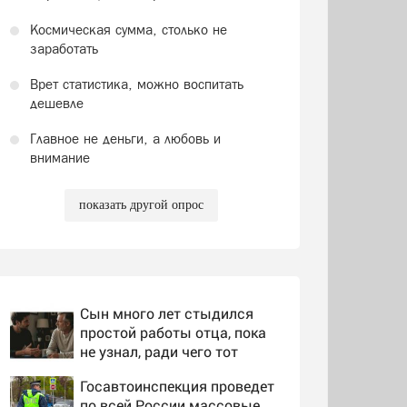
Космическая сумма, столько не
заработать
Врет статистика, можно воспитать
дешевле
Главное не деньги, а любовь и
внимание
показать другой опрос
Сын много лет стыдился
простой работы отца, пока
не узнал, ради чего тот
отказался от карьеры -
Госавтоинспекция проведет
история одной семьи
по всей России массовые