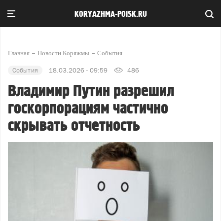
KORYAZHMA-POISK.RU
Главная
Новости Коряжмы
События
События
18.03.2026 - 09:59
486
Владимир Путин разрешил
госкорпорациям частично
скрывать отчетность