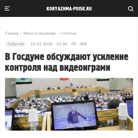
KORYAZHMA-POISK.RU
Главная
Новости Коряжмы
События
События
15.02.2026 - 10:34
366
В Госдуме обсуждают усиление
контроля над видеоиграми