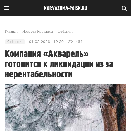
KORYAZHMA-POISK.RU
Главная
Новости Коряжмы
События
События
01.02.2026 - 12:39
464
Компания «Акварель»
готовится к ликвидации из за
нерентабельности