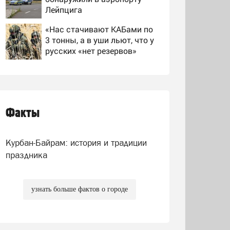
Лейпцига
«Нас стачивают КАБами по
3 тонны, а в уши льют, что у
русских «нет резервов»
Госавтоинспекция проведет
по всей России массовые
рейды с 10 августа
Факты
Пушков посмеялся над
словами Вайкуле о
готовности воевать за
Курбан-Байрам: история и традиции
Латвию
праздника
узнать больше фактов о городе