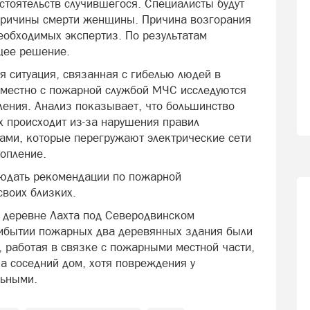
стоятельств случившегося. Специалисты будут
 причины смерти женщины. Причина возгорания
еобходимых экспертиз. По результатам
щее решение.
я ситуация, связанная с гибелью людей в
вместно с пожарной службой МЧС исследуются
ения. Анализ показывает, что большинство
 происходит из-за нарушения правил
ами, которые перегружают электрические сети
топление.
юдать рекомендации по пожарной
своих близких.
в деревне Лахта под Северодвинском
ибытии пожарных два деревянных здания были
, работая в связке с пожарными местной части,
а соседний дом, хотя повреждения у
льными.