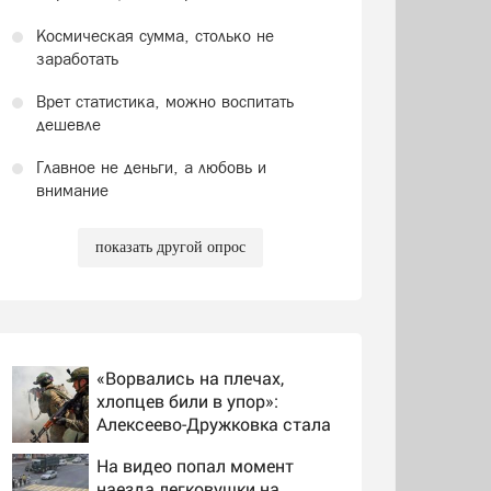
Космическая сумма, столько не
заработать
Врет статистика, можно воспитать
дешевле
Главное не деньги, а любовь и
внимание
показать другой опрос
«Ворвались на плечах,
хлопцев били в упор»:
Алексеево-Дружковка стала
могильником для «птах
На видео попал момент
Мадьяра»
наезда легковушки на