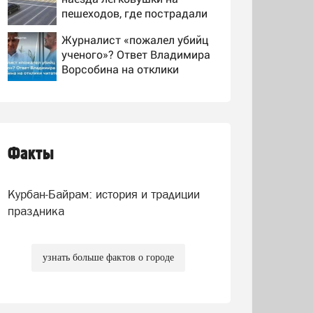
пешеходов, где пострадали
минимум восемь человек
Журналист «пожалел убийц
06/08/2026 – Новости
ученого»? Ответ Владимира
Ворсобина на отклики
читателей
Группа из Башкирии споёт
на географическом
Северном полюсе
Факты
Владимир Путин подписал
указ о новых правилах
прохождения военной
Курбан-Байрам: история и традиции
службы
праздника
узнать больше фактов о городе