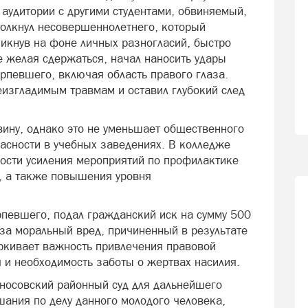
 аудитории с другими студентами, обвиняемый,
толкнул несовершеннолетнего, который
никнув на фоне личных разногласий, быстро
е желая сдержаться, начал наносить удары
ерпевшего, включая область правого глаза.
еизгладимым травмам и оставил глубокий след
ину, однако это не уменьшает общественного
пасности в учебных заведениях. В колледже
ости усиления мероприятий по профилактике
, а также повышения уровня
рпевшего, подал гражданский иск на сумму 500
 за моральный вред, причиненный в результате
еркивает важность привлечения правовой
 и необходимость заботы о жертвах насилия.
оносовский районный суд для дальнейшего
шания по делу данного молодого человека,