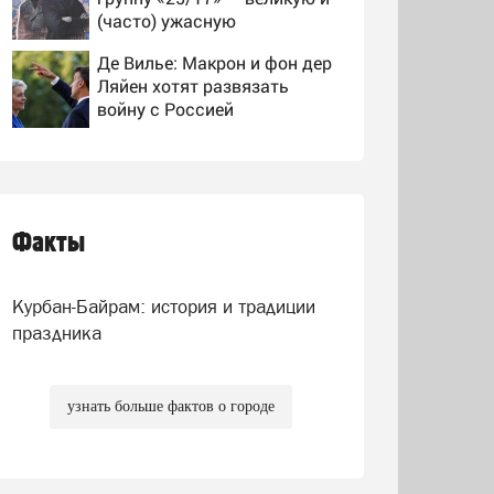
(часто) ужасную
Де Вилье: Макрон и фон дер
Ляйен хотят развязать
войну с Россией
Подробности из первых уст:
Участник СВО рассказал,
что спасло его в схватке с
медведем
Факты
Подробности из первых уст:
Участник СВО рассказал,
что спасло его в схватке с
Курбан-Байрам: история и традиции
медведем
праздника
узнать больше фактов о городе