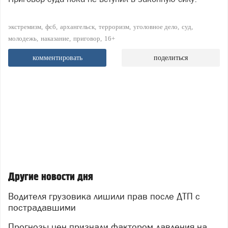
экстремизм
фсб
архангельск
терроризм
уголовное дело
суд
молодежь
наказание
приговор
16+
комментировать
поделиться
Другие новости дня
Водителя грузовика лишили прав после ДТП с
пострадавшими
Прогнозы цен признали фактором давления на