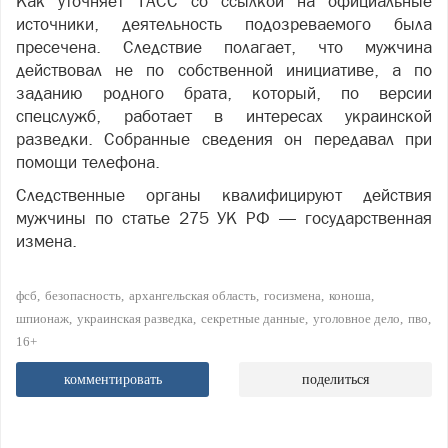
Как уточняет ТАСС со ссылкой на официальные
источники, деятельность подозреваемого была
пресечена. Следствие полагает, что мужчина
действовал не по собственной инициативе, а по
заданию родного брата, который, по версии
спецслужб, работает в интересах украинской
разведки. Собранные сведения он передавал при
помощи телефона.
Следственные органы квалифицируют действия
мужчины по статье 275 УК РФ — государственная
измена.
фсб
безопасность
архангельская область
госизмена
коноша
шпионаж
украинская разведка
секретные данные
уголовное дело
пво
16+
комментировать
поделиться