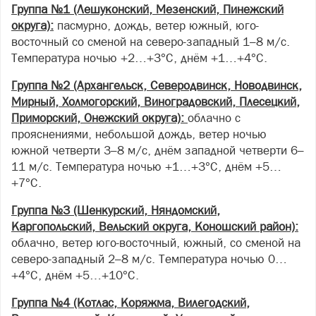
Группа №1 (Лешуконский, Мезенский, Пинежский
округа):
пасмурно, дождь, ветер южный, юго-
восточный со сменой на северо-западный 1–8 м/с.
Температура ночью +2…+3°С, днём +1…+4°С.
Группа №2 (Архангельск, Северодвинск, Новодвинск,
Мирный, Холмогорский, Виноградовский, Плесецкий,
Приморский, Онежский округа):
облачно с
прояснениями, небольшой дождь, ветер ночью
южной четверти 3–8 м/с, днём западной четверти 6–
11 м/с. Температура ночью +1…+3°С, днём +5…
+7°С.
Группа №3 (Шенкурский, Няндомский,
Каргопольский, Вельский округа, Коношский район):
облачно, ветер юго-восточный, южный, со сменой на
северо-западный 2–8 м/с. Температура ночью 0…
+4°С, днём +5…+10°С.
Группа №4 (Котлас, Коряжма, Вилегодский,