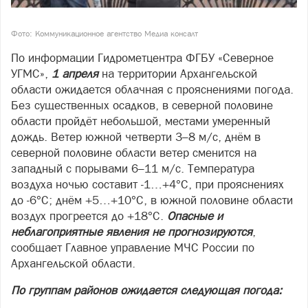
Фото: Коммуникационное агентство Медиа консалт
По информации Гидрометцентра ФГБУ «Северное
УГМС»,
1 апреля
на территории Архангельской
области ожидается облачная с прояснениями погода.
Без существенных осадков, в северной половине
области пройдёт небольшой, местами умеренный
дождь. Ветер южной четверти 3–8 м/с, днём в
северной половине области ветер сменится на
западный с порывами 6–11 м/с. Температура
воздуха ночью составит -1…+4°С, при прояснениях
до -6°С; днём +5…+10°С, в южной половине области
воздух прогреется до +18°С.
Опасные и
неблагоприятные явления не прогнозируются
,
сообщает Главное управление МЧС России по
Архангельской области.
По группам районов ожидается следующая погода: