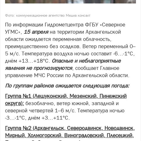
Фото: коммуникационное агентство Медиа консалт
По информации Гидрометцентра ФГБУ «Северное
УГМС»,
15 апреля
на территории Архангельской
области ожидается переменная облачность,
преимущественно без осадков. Ветер переменный 0–
5 м/с. Температура воздуха ночью составит -6…-1°С,
днём +13…+18°С.
Опасные и неблагоприятные
явления не прогнозируются
, сообщает Главное
управление МЧС России по Архангельской области.
По группам районов ожидается следующая погода:
Группа №1 (Лешуконский, Мезенский, Пинежский
округа):
безоблачно, ветер южной, западной и
северной четвертей 1–6 м/с. Температура ночью
-3…-1°С, днём +3…+11°С.
Группа №2 (Архангельск, Северодвинск, Новодвинск,
Мирный, Холмогорский, Виноградовский, Плесецкий,