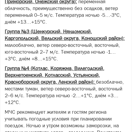
Приморский, Онежский округа):
переменная
облачность, преимущественно без осадков, ветер
переменный 0–5 м/с. Температура ночью -5…-3°С,
днём +13…+15°С.
Группа №3 (Шенкурский, Няндомский,
Каргопольский, Вельский округа, Коношский район):
малооблачно, ветер северо-восточный, восточный,
юго-восточный 2–7 м/с. Температура ночью -1…
+3°С, днём +8…+15°С.
Группа №4 (Котлас, Коряжма, Вилегодский,
Верхнетоемский, Котласский, Устьянский,
Красноборский округа, Ленский район):
безоблачно,
местами туман, ветер северо-восточный, восточный
2–6 м/с. Температура ночью -2…+1°С, днём +3…
+12°С.
МЧС рекомендует жителям и гостям региона
учитывать погодные условия при планировании
поездок. Ночью и утром возможны заморозки, на