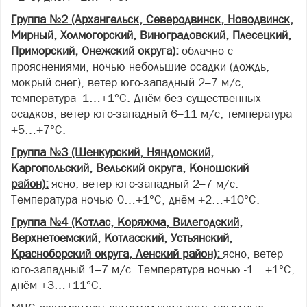
Группа №2 (Архангельск, Северодвинск, Новодвинск,
Мирный, Холмогорский, Виноградовский, Плесецкий,
Приморский, Онежский округа):
облачно с
прояснениями, ночью небольшие осадки (дождь,
мокрый снег), ветер юго-западный 2–7 м/с,
температура -1…+1°С. Днём без существенных
осадков, ветер юго-западный 6–11 м/с, температура
+5…+7°С.
Группа №3 (Шенкурский, Няндомский,
Каргопольский, Вельский округа, Коношский
район):
ясно, ветер юго-западный 2–7 м/с.
Температура ночью 0…+1°С, днём +2…+10°С.
Группа №4 (Котлас, Коряжма, Вилегодский,
Верхнетоемский, Котласский, Устьянский,
Красноборский округа, Ленский район):
ясно, ветер
юго-западный 1–7 м/с. Температура ночью -1…+1°С,
днём +3…+11°С.