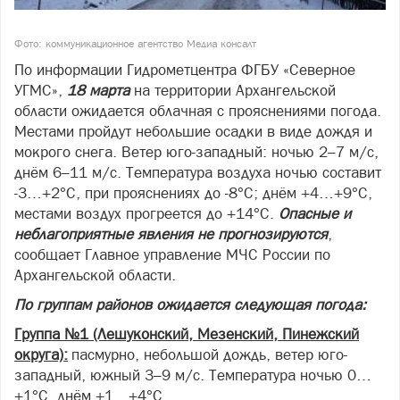
Фото: коммуникационное агентство Медиа консалт
По информации Гидрометцентра ФГБУ «Северное
УГМС»,
18 марта
на территории Архангельской
области ожидается облачная с прояснениями погода.
Местами пройдут небольшие осадки в виде дождя и
мокрого снега. Ветер юго-западный: ночью 2–7 м/с,
днём 6–11 м/с. Температура воздуха ночью составит
-3…+2°С, при прояснениях до -8°С; днём +4…+9°С,
местами воздух прогреется до +14°С.
Опасные и
неблагоприятные явления не прогнозируются
,
сообщает Главное управление МЧС России по
Архангельской области.
По группам районов ожидается следующая погода:
Группа №1 (Лешуконский, Мезенский, Пинежский
округа):
пасмурно, небольшой дождь, ветер юго-
западный, южный 3–9 м/с. Температура ночью 0…
+1°С, днём +1…+4°С.