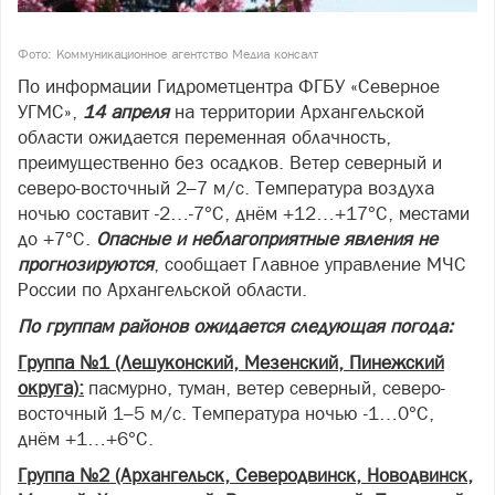
Фото: Коммуникационное агентство Медиа консалт
По информации Гидрометцентра ФГБУ «Северное
УГМС»,
14 апреля
на территории Архангельской
области ожидается переменная облачность,
преимущественно без осадков. Ветер северный и
северо-восточный 2–7 м/с. Температура воздуха
ночью составит -2…-7°С, днём +12…+17°С, местами
до +7°С.
Опасные и неблагоприятные явления не
прогнозируются
, сообщает Главное управление МЧС
России по Архангельской области.
По группам районов ожидается следующая погода:
Группа №1 (Лешуконский, Мезенский, Пинежский
округа):
пасмурно, туман, ветер северный, северо-
восточный 1–5 м/с. Температура ночью -1…0°С,
днём +1…+6°С.
Группа №2 (Архангельск, Северодвинск, Новодвинск,