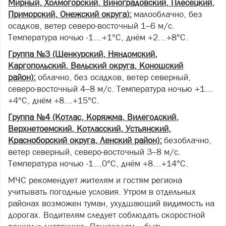
Мирный, Холмогорский, Виноградовский, Плесецкий,
Приморский, Онежский округа):
малооблачно, без
осадков, ветер северо-восточный 1–6 м/с.
Температура ночью -1…+1°С, днём +2…+8°С.
Группа №3 (Шенкурский, Няндомский,
Каргопольский, Вельский округа, Коношский
район):
облачно, без осадков, ветер северный,
северо-восточный 4–8 м/с. Температура ночью +1…
+4°С, днём +8…+15°С.
Группа №4 (Котлас, Коряжма, Вилегодский,
Верхнетоемский, Котласский, Устьянский,
Красноборский округа, Ленский район):
безоблачно,
ветер северный, северо-восточный 3–8 м/с.
Температура ночью -1…0°С, днём +8…+14°С.
МЧС рекомендует жителям и гостям региона
учитывать погодные условия. Утром в отдельных
районах возможен туман, ухудшающий видимость на
дорогах. Водителям следует соблюдать скоростной