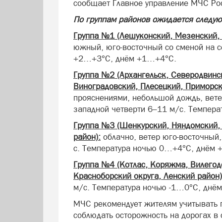
сообщает Главное управление МЧС Рос
По группам районов ожидается следую
Группа №1 (Лешуконский, Мезенский, 
южный, юго-восточный со сменой на с
+2…+3°С, днём +1…+4°С.
Группа №2 (Архангельск, Северодвинс
Виноградовский, Плесецкий, Приморск
прояснениями, небольшой дождь, вете
западной четверти 6–11 м/с. Темпер
Группа №3 (Шенкурский, Няндомский, 
район):
облачно, ветер юго-восточный
с. Температура ночью 0…+4°С, днём
Группа №4 (Котлас, Коряжма, Вилегодс
Красноборский округа, Ленский район)
м/с. Температура ночью -1…0°С, днё
МЧС рекомендует жителям учитывать п
соблюдать осторожность на дорогах 