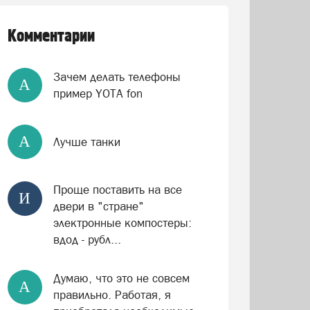
Комментарии
Зачем делать телефоны
А
пример YOTA fon
А
Лучше танки
Проще поставить на все
И
двери в "стране"
электронные компостеры:
вдод - рубл...
Думаю, что это не совсем
А
правильно. Работая, я