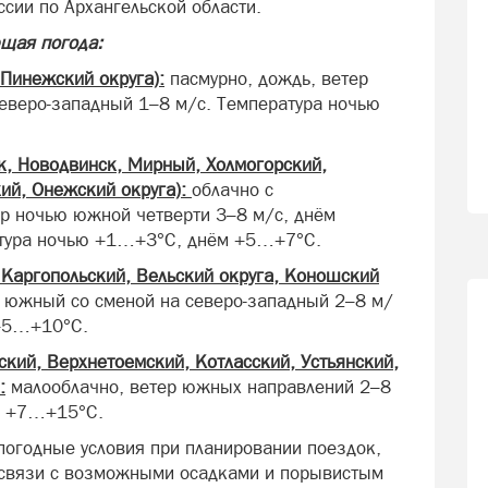
сии по Архангельской области.
щая погода:
Пинежский округа):
пасмурно, дождь, ветер
еверо-западный 1–8 м/с. Температура ночью
к, Новодвинск, Мирный, Холмогорский,
ий, Онежский округа):
облачно с
р ночью южной четверти 3–8 м/с, днём
атура ночью +1…+3°С, днём +5…+7°С.
Каргопольский, Вельский округа, Коношский
, южный со сменой на северо-западный 2–8 м/
 +5…+10°С.
кий, Верхнетоемский, Котласский, Устьянский,
:
малооблачно, ветер южных направлений 2–8
м +7…+15°С.
огодные условия при планировании поездок,
в связи с возможными осадками и порывистым