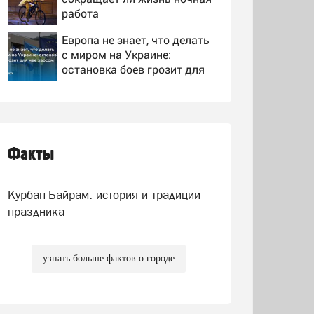
работа
Европа не знает, что делать
с миром на Украине:
остановка боев грозит для
нее хаосом
Отдыхающие на
гидроциклах нашли
одинокого испуганного
мальчика на лодке: он
Факты
"Огромный ущерб": в Киеве
рассказал, что его папа
пришли в ужас после ударов
нырнул и пропал
ВС России
Курбан-Байрам: история и традиции
праздника
узнать больше фактов о городе