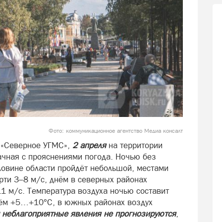
Фото: коммуникационное агентство Медиа консалт
 «Северное УГМС»,
2 апреля
на территории
ачная с прояснениями погода. Ночью без
ловине области пройдёт небольшой, местами
ти 3–8 м/с, днём в северных районах
1 м/с. Температура воздуха ночью составит
нём +5…+10°С, в южных районах воздух
 неблагоприятные явления не прогнозируются
,