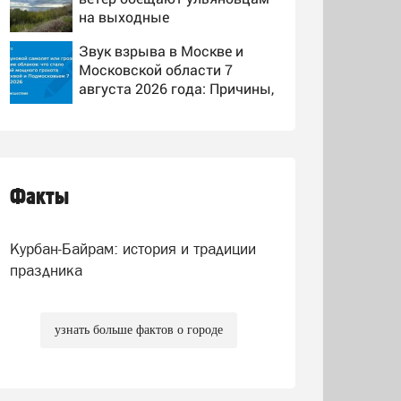
на выходные
Звук взрыва в Москве и
Московской области 7
августа 2026 года: Причины,
источник, откуда был
Людей не могут опознать:
громкий хлопок
четыре человека сгорели
заживо в страшном ДТП на
трассе 07/08/2026 –
Факты
Над Екатеринбургом сбили
Новости
восемь БПЛА: эвакуированы
800 сотрудников Wildberries
Курбан-Байрам: история и традиции
праздника
узнать больше фактов о городе