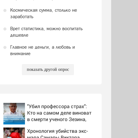
Космическая сумма, столько не
заработать
Врет статистика, можно воспитать
дешевле
Главное не деньги, а любовь и
внимание
показать другой опрос
"Убил профессора страх":
Кто на самом деле виноват
в смерти ученого Зезина,
остановившего мальчишек
Хронология убийства экс-
на поле с горохом
мэра Самары Виктора