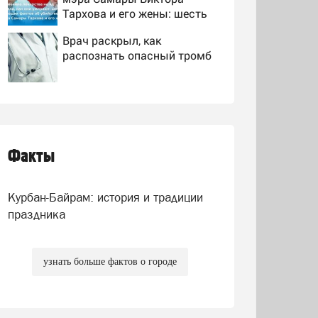
Тархова и его жены: шесть
шокирующих фактов, новые
Врач раскрыл, как
подробности
распознать опасный тромб
Для русских - миллион евро
сверху: Лайма Вайкуле
продает особняк в Латвии
по нацистской логике
Факты
Рыбака, погибшего в
Карелии, нашли в
спасательном жилете
Курбан-Байрам: история и традиции
праздника
узнать больше фактов о городе