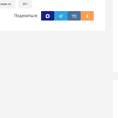
ежим чс
16+
Поделиться: