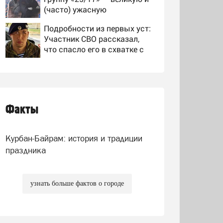
(часто) ужасную
Подробности из первых уст:
Участник СВО рассказал,
что спасло его в схватке с
медведем
Быль дорог. Одним днем из
Благовещенска в Китай,
лапша, мемы, и почему утке
по-пекински запретили
Факты
Друг Усольцевых рассказал
переходить границу
о тайной семье бизнесмена
Курбан-Байрам: история и традиции
праздника
узнать больше фактов о городе