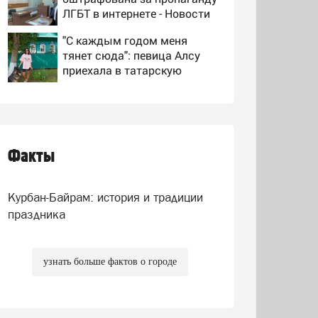
ЛГБТ в интернете - Новости
на Вести.ru
"С каждым годом меня
тянет сюда": певица Алсу
приехала в татарскую
деревню, где прошло ее
Людей не могут опознать:
детство 07/08/2026 –
четыре человека сгорели
Новости
заживо в страшном ДТП на
трассе 07/08/2026 –
Факты
Журналист Христофору:
Новости
блокировка морских портов
— катастрофа для Украины
Курбан-Байрам: история и традиции
праздника
узнать больше фактов о городе