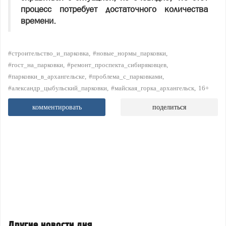
процесс потребует достаточного количества
времени.
#строительство_и_парковка
#новые_нормы_парковки
#гост_на_парковки
#ремонт_проспекта_сибиряковцев
#парковки_в_архангельске
#проблема_с_парковками
#александр_цыбульский_парковки
#майская_горка_архангельск
16+
комментировать
поделиться
Другие новости дня